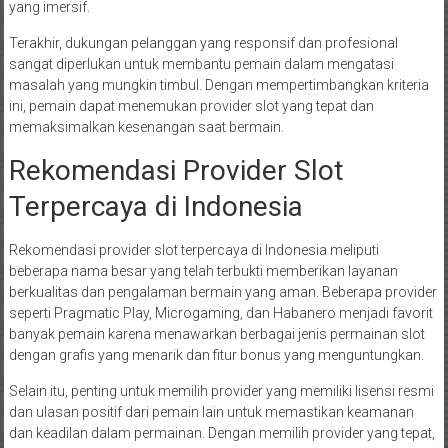
yang imersif.
Terakhir, dukungan pelanggan yang responsif dan profesional
sangat diperlukan untuk membantu pemain dalam mengatasi
masalah yang mungkin timbul. Dengan mempertimbangkan kriteria
ini, pemain dapat menemukan provider slot yang tepat dan
memaksimalkan kesenangan saat bermain.
Rekomendasi Provider Slot
Terpercaya di Indonesia
Rekomendasi provider slot terpercaya di Indonesia meliputi
beberapa nama besar yang telah terbukti memberikan layanan
berkualitas dan pengalaman bermain yang aman. Beberapa provider
seperti Pragmatic Play, Microgaming, dan Habanero menjadi favorit
banyak pemain karena menawarkan berbagai jenis permainan slot
dengan grafis yang menarik dan fitur bonus yang menguntungkan.
Selain itu, penting untuk memilih provider yang memiliki lisensi resmi
dan ulasan positif dari pemain lain untuk memastikan keamanan
dan keadilan dalam permainan. Dengan memilih provider yang tepat,