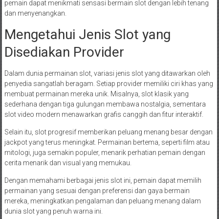
pemain dapat menikmati sensasi bermain slot dengan lebih tenang
dan menyenangkan.
Mengetahui Jenis Slot yang
Disediakan Provider
Dalam dunia permainan slot, variasi jenis slot yang ditawarkan oleh
penyedia sangatlah beragam. Setiap provider memiliki ciri khas yang
membuat permainan mereka unik. Misalnya, slot klasik yang
sederhana dengan tiga gulungan membawa nostalgia, sementara
slot video modern menawarkan grafis canggih dan fitur interaktif.
Selain itu, slot progresif memberikan peluang menang besar dengan
jackpot yang terus meningkat. Permainan bertema, seperti film atau
mitologi, juga semakin populer, menarik perhatian pemain dengan
cerita menarik dan visual yang memukau.
Dengan memahami berbagai jenis slot ini, pemain dapat memilih
permainan yang sesuai dengan preferensi dan gaya bermain
mereka, meningkatkan pengalaman dan peluang menang dalam
dunia slot yang penuh warna ini.