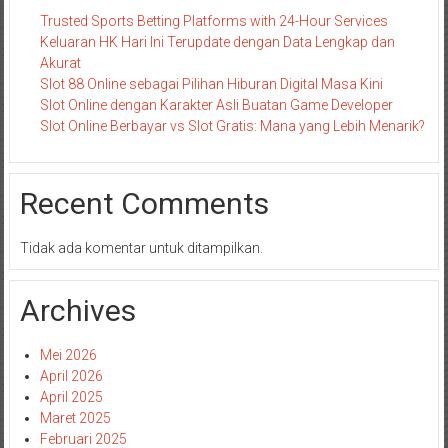
Trusted Sports Betting Platforms with 24-Hour Services
Keluaran HK Hari Ini Terupdate dengan Data Lengkap dan
Akurat
Slot 88 Online sebagai Pilihan Hiburan Digital Masa Kini
Slot Online dengan Karakter Asli Buatan Game Developer
Slot Online Berbayar vs Slot Gratis: Mana yang Lebih Menarik?
Recent Comments
Tidak ada komentar untuk ditampilkan.
Archives
Mei 2026
April 2026
April 2025
Maret 2025
Februari 2025