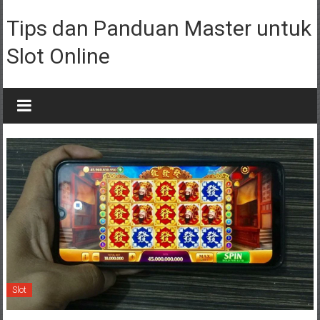
Lompat
ke
Tips dan Panduan Master untuk
konten
Slot Online
Slot