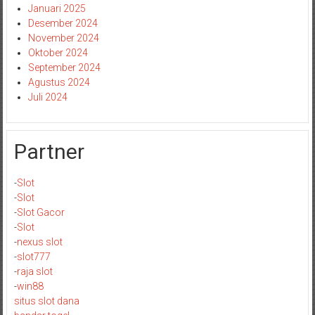
Januari 2025
Desember 2024
November 2024
Oktober 2024
September 2024
Agustus 2024
Juli 2024
Partner
-
Slot
-
Slot
-
Slot Gacor
-
Slot
-
nexus slot
-
slot777
-
raja slot
-
win88
situs slot dana