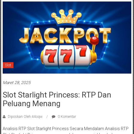
Slot
Maret 28, 2025
Slot Starlight Princess: RTP Dan
Peluang Menang
Diposkan Oleh:44oqw
0 Komentar
Analisis RTP Slot Starlight Princess Secara Mendalam Analisis RTP