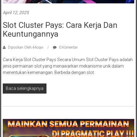
April 12, 2025
Slot Cluster Pays: Cara Kerja Dan
Keuntungannya
Diposkan Oleh:44oqw
0 Komentar
Cara Kerja Slot Cluster Pays Secara Umum Slot Cluster Pays adalah
jenis permainan slot yang menawarkan mekanisme unik dalam
menentukan kemenangan. Berbeda dengan slot
Baca selengkapnya