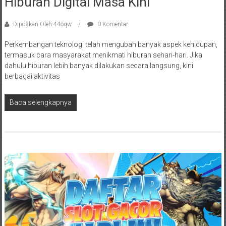
Hiburan Digital Masa Kini
Diposkan Oleh:44oqw
0 Komentar
Perkembangan teknologi telah mengubah banyak aspek kehidupan,
termasuk cara masyarakat menikmati hiburan sehari-hari. Jika
dahulu hiburan lebih banyak dilakukan secara langsung, kini
berbagai aktivitas
Baca selengkapnya