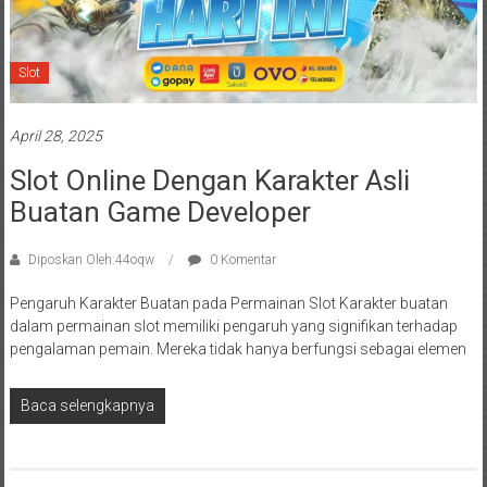
Slot
April 28, 2025
Slot Online Dengan Karakter Asli
Buatan Game Developer
Diposkan Oleh:44oqw
0 Komentar
Pengaruh Karakter Buatan pada Permainan Slot Karakter buatan
dalam permainan slot memiliki pengaruh yang signifikan terhadap
pengalaman pemain. Mereka tidak hanya berfungsi sebagai elemen
Baca selengkapnya