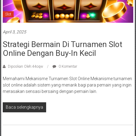
Slot
April 3, 2025
Strategi Bermain Di Turnamen Slot
Online Dengan Buy-In Kecil
Diposkan Oleh:44oqw
0 Komentar
Memahami Mekanisme Turnamen Slot Online Mekanisme turnamen
slot online adalah sistem yang menarik bagi para pemain yang ingin
merasakan sensasi bersaing dengan pemain lain.
Baca selengkapnya