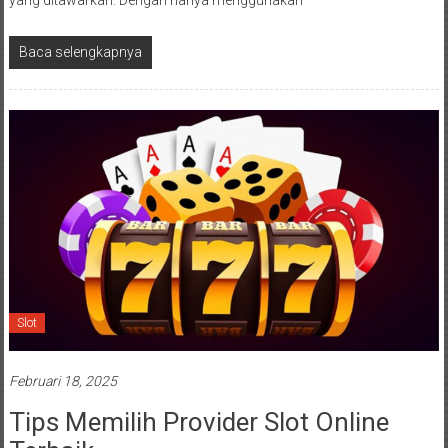
yang ditawarkan. Dengan hanya menggunakan
Baca selengkapnya
Slot
Februari 18, 2025
Tips Memilih Provider Slot Online