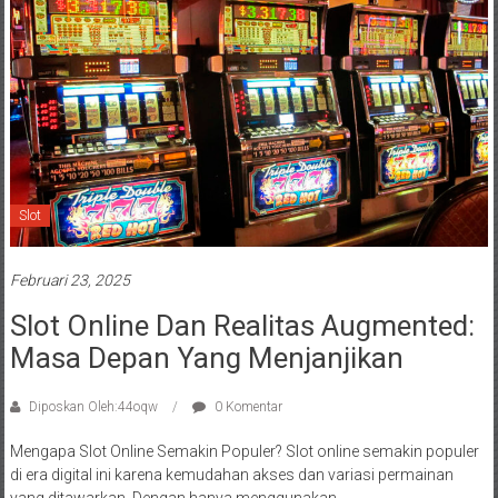
Slot
Februari 23, 2025
Slot Online Dan Realitas Augmented:
Masa Depan Yang Menjanjikan
Diposkan Oleh:44oqw
0 Komentar
Mengapa Slot Online Semakin Populer? Slot online semakin populer
di era digital ini karena kemudahan akses dan variasi permainan