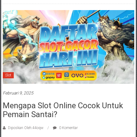
Slot
Februari 9, 2025
Mengapa Slot Online Cocok Untuk
Pemain Santai?
Diposkan Oleh:44oqw
0 Komentar