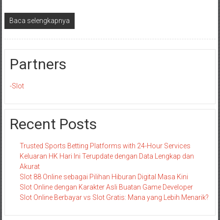
Baca selengkapnya
Partners
-Slot
Recent Posts
Trusted Sports Betting Platforms with 24-Hour Services
Keluaran HK Hari Ini Terupdate dengan Data Lengkap dan
Akurat
Slot 88 Online sebagai Pilihan Hiburan Digital Masa Kini
Slot Online dengan Karakter Asli Buatan Game Developer
Slot Online Berbayar vs Slot Gratis: Mana yang Lebih Menarik?