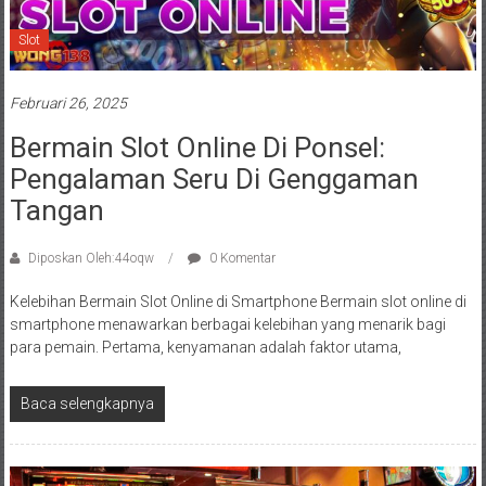
Slot
Februari 26, 2025
Bermain Slot Online Di Ponsel:
Pengalaman Seru Di Genggaman
Tangan
Diposkan Oleh:44oqw
0 Komentar
Kelebihan Bermain Slot Online di Smartphone Bermain slot online di
smartphone menawarkan berbagai kelebihan yang menarik bagi
para pemain. Pertama, kenyamanan adalah faktor utama,
Baca selengkapnya