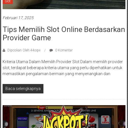
Slot
Februari 17, 2025
Tips Memilih Slot Online Berdasarkan
Provider Game
Diposkan Oleh:44oqw
0 Komentar
Kriteria Utama Dalam Memilih Provider Slot Dalam memilih provider
slot, terdapat beberapa kriteria utama yang perlu diperhatikan untuk
memastikan pengalaman bermain yang menyenangkan dan
Baca selengkapnya