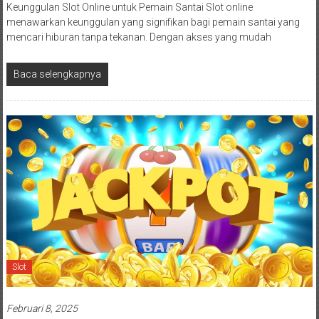
Keunggulan Slot Online untuk Pemain Santai Slot online
menawarkan keunggulan yang signifikan bagi pemain santai yang
mencari hiburan tanpa tekanan. Dengan akses yang mudah
Baca selengkapnya
Slot
Februari 8, 2025