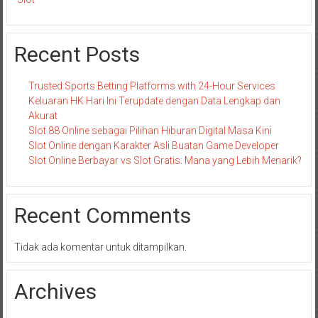
Recent Posts
Trusted Sports Betting Platforms with 24-Hour Services
Keluaran HK Hari Ini Terupdate dengan Data Lengkap dan
Akurat
Slot 88 Online sebagai Pilihan Hiburan Digital Masa Kini
Slot Online dengan Karakter Asli Buatan Game Developer
Slot Online Berbayar vs Slot Gratis: Mana yang Lebih Menarik?
Recent Comments
Tidak ada komentar untuk ditampilkan.
Archives