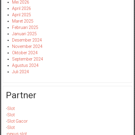
Mei 2026
April 2026
April 2025
Maret 2025
Februari 2025
Januari 2025
Desember 2024
November 2024
Oktober 2024
September 2024
Agustus 2024
Juli 2024
Partner
-
Slot
-
Slot
-
Slot Gacor
-
Slot
-
nexus slot