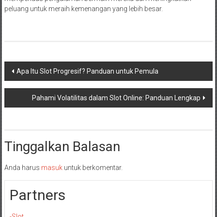
peluang untuk meraih kemenangan yang lebih besar.
Navigasi
Apa Itu Slot Progresif? Panduan untuk Pemula
pos
Pahami Volatilitas dalam Slot Online: Panduan Lengkap
Tinggalkan Balasan
Anda harus
masuk
untuk berkomentar.
Partners
-Slot