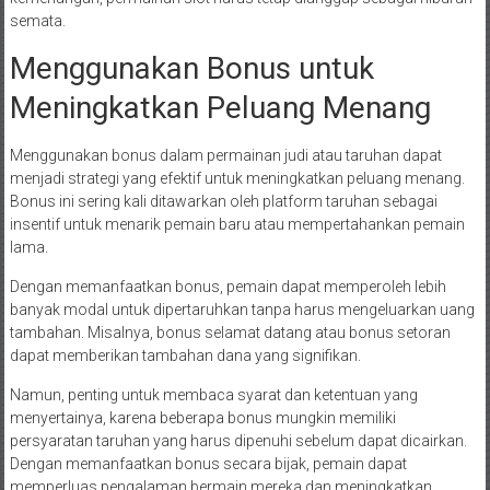
semata.
Menggunakan Bonus untuk
Meningkatkan Peluang Menang
Menggunakan bonus dalam permainan judi atau taruhan dapat
menjadi strategi yang efektif untuk meningkatkan peluang menang.
Bonus ini sering kali ditawarkan oleh platform taruhan sebagai
insentif untuk menarik pemain baru atau mempertahankan pemain
lama.
Dengan memanfaatkan bonus, pemain dapat memperoleh lebih
banyak modal untuk dipertaruhkan tanpa harus mengeluarkan uang
tambahan. Misalnya, bonus selamat datang atau bonus setoran
dapat memberikan tambahan dana yang signifikan.
Namun, penting untuk membaca syarat dan ketentuan yang
menyertainya, karena beberapa bonus mungkin memiliki
persyaratan taruhan yang harus dipenuhi sebelum dapat dicairkan.
Dengan memanfaatkan bonus secara bijak, pemain dapat
memperluas pengalaman bermain mereka dan meningkatkan