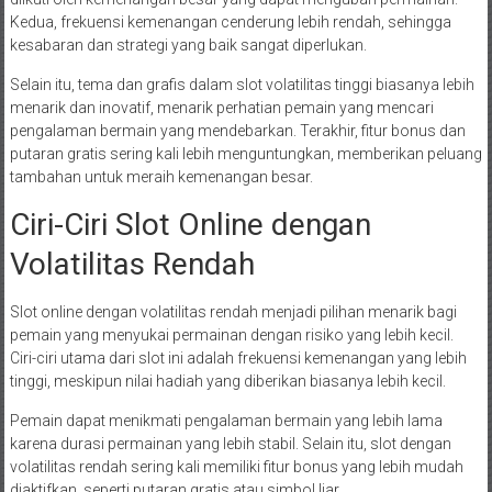
Kedua, frekuensi kemenangan cenderung lebih rendah, sehingga
kesabaran dan strategi yang baik sangat diperlukan.
Selain itu, tema dan grafis dalam slot volatilitas tinggi biasanya lebih
menarik dan inovatif, menarik perhatian pemain yang mencari
pengalaman bermain yang mendebarkan. Terakhir, fitur bonus dan
putaran gratis sering kali lebih menguntungkan, memberikan peluang
tambahan untuk meraih kemenangan besar.
Ciri-Ciri Slot Online dengan
Volatilitas Rendah
Slot online dengan volatilitas rendah menjadi pilihan menarik bagi
pemain yang menyukai permainan dengan risiko yang lebih kecil.
Ciri-ciri utama dari slot ini adalah frekuensi kemenangan yang lebih
tinggi, meskipun nilai hadiah yang diberikan biasanya lebih kecil.
Pemain dapat menikmati pengalaman bermain yang lebih lama
karena durasi permainan yang lebih stabil. Selain itu, slot dengan
volatilitas rendah sering kali memiliki fitur bonus yang lebih mudah
diaktifkan, seperti putaran gratis atau simbol liar.