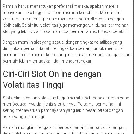
Pemain harus menentukan preferensi mereka, apakah mereka
menyukai risiko tinggi atau lebih memilih kestabilan. Memahami
volatilitas membantu pemain mengelola bankroll mereka dengan
lebih baik. Selain itu, volatilitas juga memengaruhi durasi permainan;
slot yang lebih volatil bisa membuat permainan lebih cepat berakhir.
Dengan memilih slot yang sesuai dengan tingkat volatilitas yang
diinginkan, pemain dapat meningkatkan peluang untuk menikmati
permainan dan meraih kemenangan. Ini akan membuat pengalaman
bermain lebih memuaskan dan menguntungkan.
Ciri-Ciri Slot Online dengan
Volatilitas Tinggi
Slot online dengan volatilitas tinggi memiliki beberapa ciri khas yang
membedakannya dari jenis slot lainnya. Pertama, permainan ini
sering menawarkan pembayaran yang lebih besar, tetapi dengan
risiko yang lebih tinggi.
Pemain mungkin mengalami periode panjang tanpa kemenangan,
diikuti oleh kemenangan besar yang dapat mengubah permainan.