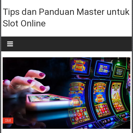
Lompat
ke
Tips dan Panduan Master untuk
konten
Slot Online
Slot