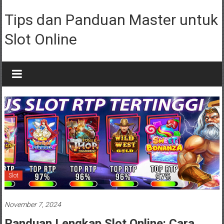
Lompat
ke
Tips dan Panduan Master untuk
konten
Slot Online
Slot
November 7, 2024
Panduan Lengkap Slot Online: Cara