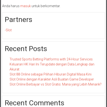
Anda harus
masuk
untuk berkomentar.
Partners
-Slot
Recent Posts
Trusted Sports Betting Platforms with 24-Hour Services
Keluaran HK Hari Ini Terupdate dengan Data Lengkap dan
Akurat
Slot 88 Online sebagai Pilihan Hiburan Digital Masa Kini
Slot Online dengan Karakter Asli Buatan Game Developer
Slot Online Berbayar vs Slot Gratis: Mana yang Lebih Menarik?
Recent Comments