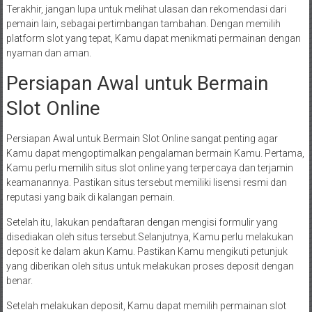
Terakhir, jangan lupa untuk melihat ulasan dan rekomendasi dari
pemain lain, sebagai pertimbangan tambahan. Dengan memilih
platform slot yang tepat, Kamu dapat menikmati permainan dengan
nyaman dan aman.
Persiapan Awal untuk Bermain
Slot Online
Persiapan Awal untuk Bermain Slot Online sangat penting agar
Kamu dapat mengoptimalkan pengalaman bermain Kamu. Pertama,
Kamu perlu memilih situs slot online yang terpercaya dan terjamin
keamanannya. Pastikan situs tersebut memiliki lisensi resmi dan
reputasi yang baik di kalangan pemain.
Setelah itu, lakukan pendaftaran dengan mengisi formulir yang
disediakan oleh situs tersebut.Selanjutnya, Kamu perlu melakukan
deposit ke dalam akun Kamu. Pastikan Kamu mengikuti petunjuk
yang diberikan oleh situs untuk melakukan proses deposit dengan
benar.
Setelah melakukan deposit, Kamu dapat memilih permainan slot