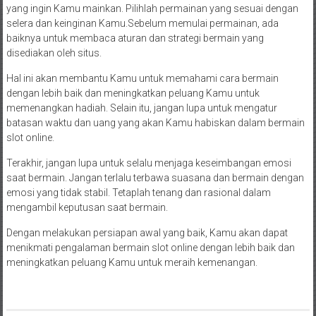
yang ingin Kamu mainkan. Pilihlah permainan yang sesuai dengan
selera dan keinginan Kamu.Sebelum memulai permainan, ada
baiknya untuk membaca aturan dan strategi bermain yang
disediakan oleh situs.
Hal ini akan membantu Kamu untuk memahami cara bermain
dengan lebih baik dan meningkatkan peluang Kamu untuk
memenangkan hadiah. Selain itu, jangan lupa untuk mengatur
batasan waktu dan uang yang akan Kamu habiskan dalam bermain
slot online.
Terakhir, jangan lupa untuk selalu menjaga keseimbangan emosi
saat bermain. Jangan terlalu terbawa suasana dan bermain dengan
emosi yang tidak stabil. Tetaplah tenang dan rasional dalam
mengambil keputusan saat bermain.
Dengan melakukan persiapan awal yang baik, Kamu akan dapat
menikmati pengalaman bermain slot online dengan lebih baik dan
meningkatkan peluang Kamu untuk meraih kemenangan.