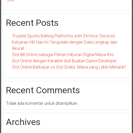
Recent Posts
Trusted Sports Betting Platforms with 24-Hour Services
Keluaran HK Hari Ini Terupdate dengan Data Lengkap dan
Akurat
Slot 88 Online sebagai Pilihan Hiburan Digital Masa Kini
Slot Online dengan Karakter Asli Buatan Game Developer
Slot Online Berbayar vs Slot Gratis: Mana yang Lebih Menarik?
Recent Comments
Tidak ada komentar untuk ditampilkan.
Archives