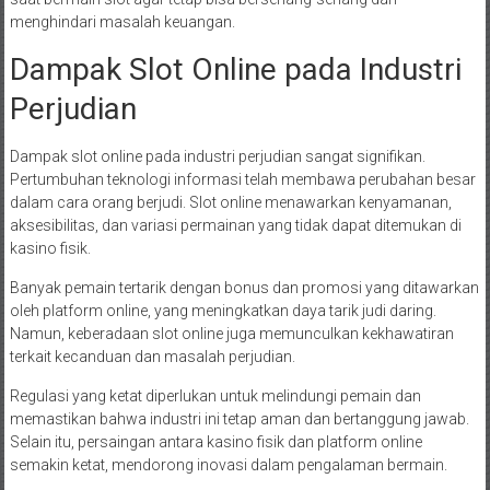
menghindari masalah keuangan.
Dampak Slot Online pada Industri
Perjudian
Dampak slot online pada industri perjudian sangat signifikan.
Pertumbuhan teknologi informasi telah membawa perubahan besar
dalam cara orang berjudi. Slot online menawarkan kenyamanan,
aksesibilitas, dan variasi permainan yang tidak dapat ditemukan di
kasino fisik.
Banyak pemain tertarik dengan bonus dan promosi yang ditawarkan
oleh platform online, yang meningkatkan daya tarik judi daring.
Namun, keberadaan slot online juga memunculkan kekhawatiran
terkait kecanduan dan masalah perjudian.
Regulasi yang ketat diperlukan untuk melindungi pemain dan
memastikan bahwa industri ini tetap aman dan bertanggung jawab.
Selain itu, persaingan antara kasino fisik dan platform online
semakin ketat, mendorong inovasi dalam pengalaman bermain.