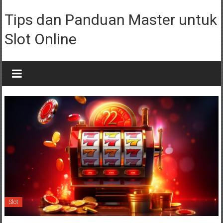
Lompat
ke
Tips dan Panduan Master untuk
konten
Slot Online
Slot